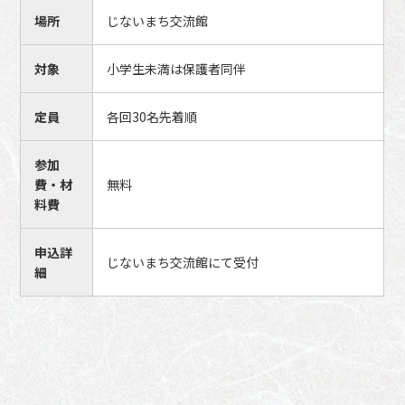
場所
じないまち交流館
対象
小学生未満は保護者同伴
定員
各回30名先着順
参加
費・材
無料
料費
申込詳
じないまち交流館にて受付
細