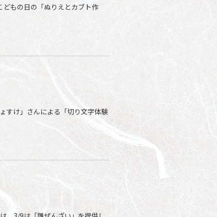
、こどもの日の「ぬりえとカブト作
ょじょすけ」さんによる「切り文字体験
は、3/9は「雛ぜんざい」を提供し