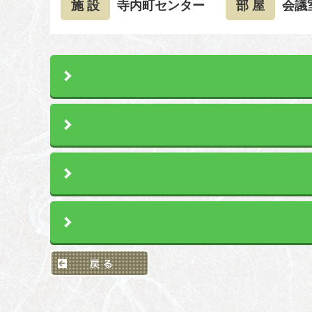
施 設
寺内町センター
部 屋
会議