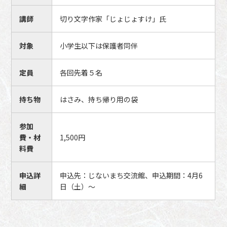
講師
切り文字作家「じょじょすけ」氏
対象
小学生以下は保護者同伴
定員
各回先着５名
持ち物
はさみ、持ち帰り用の袋
参加
費・材
1,500円
料費
申込詳
申込先：じないまち交流館、申込期間：4月6
細
日（土）～