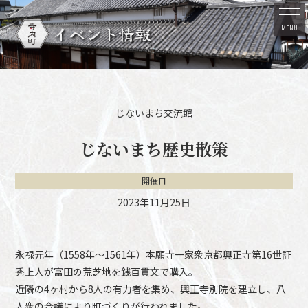
イベント情報
MENU
じないまち交流館
じないまち歴史散策
開催日
2023年11月25日
永禄元年（1558年～1561年）本願寺一家衆京都興正寺第16世証
秀上人が富田の荒芝地を銭百貫文で購入。
近隣の4ヶ村から8人の有力者を集め、興正寺別院を建立し、八
人衆の合議により町づくりが行われました。