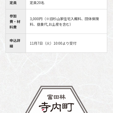
定員
定員20名
参加
3,000円（※旧杉山家住宅入館料、団体保険
費・材
料、昼食代,お土産を含む）
料費
申込詳
11月7日（火）10:00より受付
細