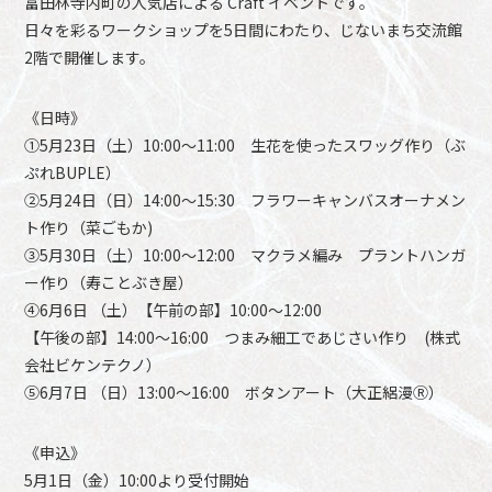
富田林寺内町の人気店による Craft イベントです。
日々を彩るワークショップを5日間にわたり、じないまち交流館
2階で開催します。
《日時》
①5月23日（土）10:00～11:00 生花を使ったスワッグ作り（ぶ
ぷれBUPLE）
②5月24日（日）14:00～15:30 フラワーキャンバスオーナメン
ト作り（菜ごもか)
③5月30日（土）10:00～12:00 マクラメ編み プラントハンガ
ー作り（寿ことぶき屋）
④6月6日 （土）【午前の部】10:00～12:00
【午後の部】14:00～16:00 つまみ細工であじさい作り (株式
会社ビケンテクノ）
⑤6月7日 （日）13:00～16:00 ボタンアート（大正絽漫Ⓡ）
《申込》
5月1日（金）10:00より受付開始