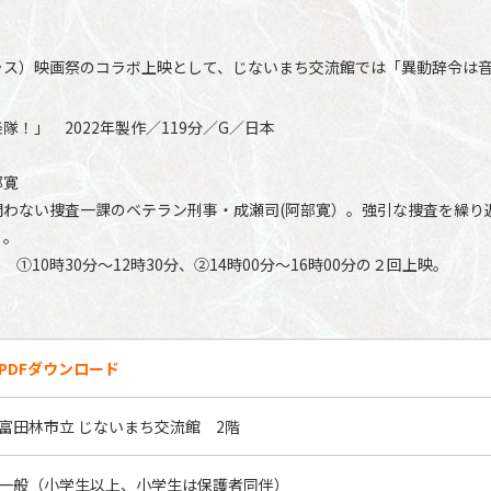
ラス）映画祭のコラボ上映として、じないまち交流館では「異動辞令は
！」 2022年製作／119分／G／日本
部寛
問わない捜査一課のベテラン刑事・成瀬司(阿部寛）。強引な捜査を繰り
・。
 ①10時30分～12時30分、②14時00分～16時00分の２回上映。
PDFダウンロード
富田林市立 じないまち交流館 2階
一般（小学生以上、小学生は保護者同伴）