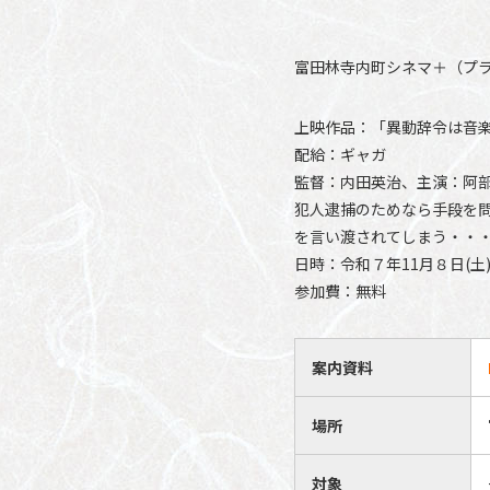
富田林寺内町シネマ＋（プ
上映作品：「異動辞令は音楽隊
配給：ギャガ
監督：内田英治、主演：阿
犯人逮捕のためなら手段を
を言い渡されてしまう・・
日時：令和７年11月８日(土)
参加費：無料
案内資料
場所
対象