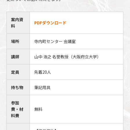
案内資
PDFダウンロード
料
場所
寺内町センター 会議室
講師
山中 浩之 名誉教授（大阪府立大学）
定員
先着20人
持ち物
筆記用具
参加
費・材
無料
料費